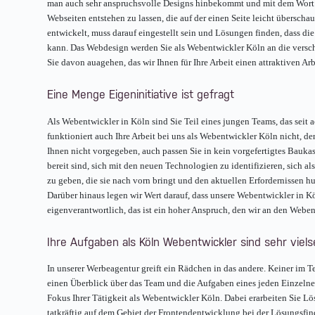
man auch sehr anspruchsvolle Designs hinbekommt und mit dem Wort 
Webseiten entstehen zu lassen, die auf der einen Seite leicht übersc
entwickelt, muss darauf eingestellt sein und Lösungen finden, dass die
kann. Das Webdesign werden Sie als Webentwickler Köln an die verschi
Sie davon auagehen, das wir Ihnen für Ihre Arbeit einen attraktiven Arb
Eine Menge Eigeninitiative ist gefragt
Als Webentwickler in Köln sind Sie Teil eines jungen Teams, das seit 
funktioniert auch Ihre Arbeit bei uns als Webentwickler Köln nicht, 
Ihnen nicht vorgegeben, auch passen Sie in kein vorgefertigtes Baukast
bereit sind, sich mit den neuen Technologien zu identifizieren, sich 
zu geben, die sie nach vorn bringt und den aktuellen Erfordernissen h
Darüber hinaus legen wir Wert darauf, dass unsere Webentwickler in K
eigenverantwortlich, das ist ein hoher Anspruch, den wir an den Webent
Ihre Aufgaben als Köln Webentwickler sind sehr vielse
In unserer Werbeagentur greift ein Rädchen in das andere. Keiner im T
einen Überblick über das Team und die Aufgaben eines jeden Einzelnen
Fokus Ihrer Tätigkeit als Webentwickler Köln. Dabei erarbeiten Sie 
tatkräftig auf dem Gebiet der Frontendentwicklung bei der Lösungsfi