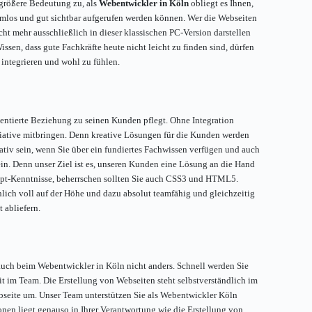
größere Bedeutung zu, als
Webentwickler in Köln
obliegt es Ihnen,
lemlos und gut sichtbar aufgerufen werden können. Wer die Webseiten
cht mehr ausschließlich in dieser klassischen PC-Version darstellen
en, dass gute Fachkräfte heute nicht leicht zu finden sind, dürfen
u integrieren und wohl zu fühlen.
rientierte Beziehung zu seinen Kunden pflegt. Ohne Integration
itiative mitbringen. Denn kreative Lösungen für die Kunden werden
eativ sein, wenn Sie über ein fundiertes Fachwissen verfügen und auch
sein. Denn unser Ziel ist es, unseren Kunden eine Lösung an die Hand
ipt-Kenntnisse, beherrschen sollten Sie auch CSS3 und HTML5.
lich voll auf der Höhe und dazu absolut teamfähig und gleichzeitig
 abliefern.
 auch beim Webentwickler in Köln nicht anders. Schnell werden Sie
it im Team. Die Erstellung von Webseiten steht selbstverständlich im
bseite um. Unser Team unterstützen Sie als Webentwickler Köln
en liegt genauso in Ihrer Verantwortung wie die Erstellung von