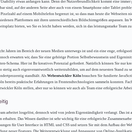
Usability etwas anfangen kann. Denn der Nutzerfreundlichkeit kommt eine immer 
haubar sind, auf der anderen Seite aber auch von einem Smartphone oder Tablet prob
 Pixelzahl auf einem Mobiltelefon begrenzt ist, so dass man heute die Webseiten ni
edenen Plattformen mit ihren unterschiedlichen Bildschirmgrößen anpassen. Im Wiss
eitsplatz bieten, wo Sie es leicht haben werden, sich in das leistungsstarke Team z
acht Jahren im Bereich der neuen Medien unterwegs ist und ein eine enge, erfolgso
dennoch erwarten wir, dass Sie eine gehörige Portion Selbstbewusstsein und Eigenin
en-Schema. Hier ist Ihr kreatives Potenzial gefordert. Natürlich können Sie nur kr
also stetig auch eigenverantwortlich weiterzubilden, um auf dem neuesten Stand zu 
undertprozentig standhält. Als
Webentwickler Köln
brauchen Sie fundierte JavaScr
öln bereits praktische Erfahrungen in Frontendtechnologien sammeln konnten. Fach
wickler Köln stellen, aber nur so können wir auch als Team eine erfolgreiche Arbeit
itig
eam arbeitet losgelöst, dennoch wird von jedem Eigenständigkeit verlangt. Das ist
 erhalten. Das Wissen darüber ist sehr wichtig für eine erfolgreiche Zusammenarbe
Lösungen für User Interface in HTML und CSS und setzen Sie mit dem Aufbau der We
ndung neuer Features. Die Weiterentwicklung und Anpassung von Online-Applikation